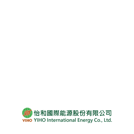
程團隊。
在國內電廠實績方面，怡和國際能源的項目遍及桃
園、苗栗、雲林、台南、高雄、屏東等地，完成了
台南森鉅柳科、桃園大訊科技和高都Lexus等多個
優質項目，執行成效卓越，並與各單位及私人案場
保持良好合作，深獲好評。目前，公司已建成
124.6MW，建置中的電廠約235MW。